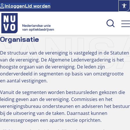
Ga
Inloggen
Lid worden
naar
de
inhoud
ANIS
Organisatie
De structuur van de vereniging is vastgelegd in de Statuten
Kenniscentrum
van de vereniging. De Algemene Ledenvergadering is het
Academie
hoogste orgaan van de vereniging. De leden zijn
Over NUVO
onderverdeeld in segmenten op basis van omzetgrootte
Oculus
en aantal vestigingen.
Vanuit de segmenten worden bestuursleden gekozen die
leiding geven aan de vereniging. Commissies en het
Optiekcentrum
verenigingsbureau ondersteunen en adviseren het bestuur
bij de uitvoering van de taken. Daarnaast kunnen
interessegroepen een aparte sectie oprichten.