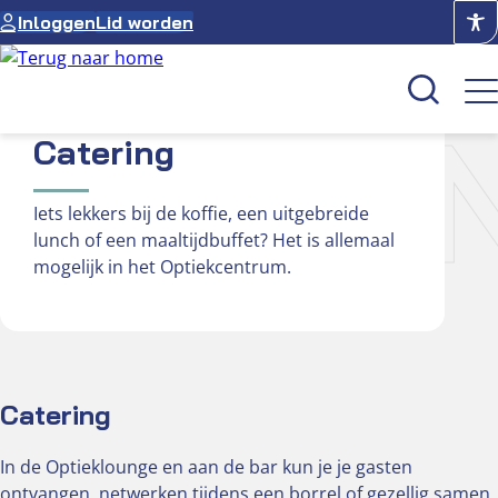
Ga
Inloggen
Lid worden
naar
de
inhoud
ATERI
Catering
Kenniscentrum
Iets lekkers bij de koffie, een uitgebreide
Academie
lunch of een maaltijdbuffet? Het is allemaal
mogelijk in het Optiekcentrum.
Over NUVO
Oculus
Optiekcentrum
Catering
In de Optieklounge en aan de bar kun je je gasten
ontvangen, netwerken tijdens een borrel of gezellig samen