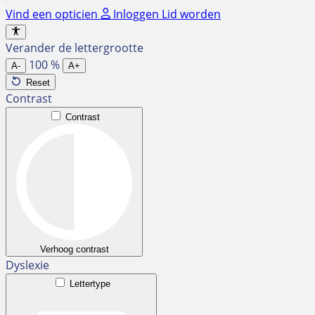
Ga
Vind een opticien
Inloggen
Lid worden
naar
de
Verander de lettergrootte
inhoud
100
%
A-
A+
Reset
Contrast
Contrast
Verhoog contrast
Dyslexie
Lettertype