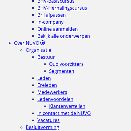
BHV-Basiscursus
BHV-Herhalingscursus
Bril afpassen
In-company
Online aanmelden
Bekijk alle onderwerpen
Over NUVO
Organisatie
Bestuur
Oud voorzitters
Segmenten
Leden
Ereleden
Medewerkers
Ledenvoordelen
Klantenvertellen
In contact met de NUVO
Vacatures
Besluitvorming