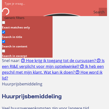
Search
Generic filters
Exact matches only
Search in title
Search in content
Search in excerpt
Snel naar:
Hoe krijg ik toegang tot de cursussen?
Is
een RI&E verplicht voor mijn optiekwinkel?
Ik heb een
geschil met mijn klant. Wat kan ik doen?
Hoe word ik
lid?
Huurprijsbemiddeling
Huurprijsbemiddeling
Veel huurovereenkomsten zijn voor langere tijd