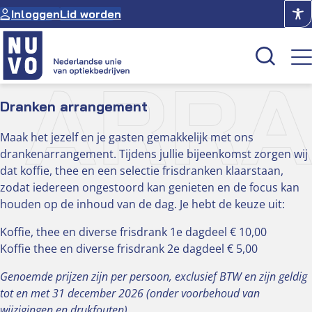
Ga
Inloggen
Lid worden
naar
de
inhoud
 ARR
Dranken arrangement
Kenniscentrum
Maak het jezelf en je gasten gemakkelijk met ons
Academie
drankenarrangement. Tijdens jullie bijeenkomst zorgen wij
Over NUVO
dat koffie, thee en een selectie frisdranken klaarstaan,
zodat iedereen ongestoord kan genieten en de focus kan
Oculus
houden op de inhoud van de dag. Je hebt de keuze uit:
Koffie, thee en diverse frisdrank 1e dagdeel € 10,00
Optiekcentrum
Koffie thee en diverse frisdrank 2e dagdeel € 5,00
Genoemde prijzen zijn per persoon, exclusief BTW en zijn geldig
tot en met 31 december 2026 (onder voorbehoud van
wijzigingen en drukfouten).