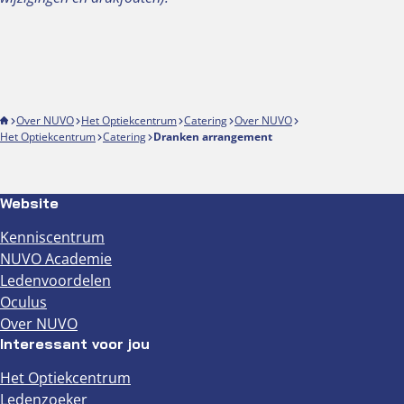
Over NUVO
Het Optiekcentrum
Catering
Over NUVO
Het Optiekcentrum
Catering
Dranken arrangement
Website
Kenniscentrum
NUVO Academie
Ledenvoordelen
Oculus
Over NUVO
Interessant voor jou
Het Optiekcentrum
Ledenzoeker