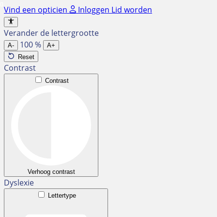
Ga
Vind een opticien
Inloggen
Lid worden
naar
de
Verander de lettergrootte
inhoud
100
%
A-
A+
Reset
Contrast
Contrast
Verhoog contrast
Dyslexie
Lettertype