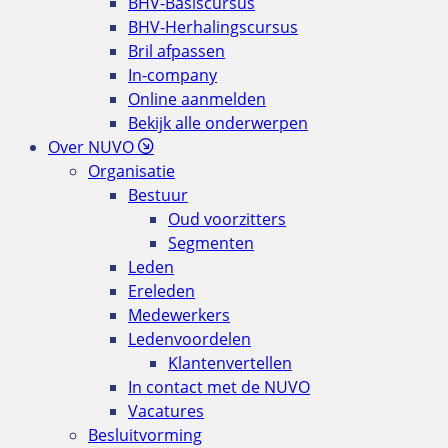
BHV-Basiscursus
BHV-Herhalingscursus
Bril afpassen
In-company
Online aanmelden
Bekijk alle onderwerpen
Over NUVO
Organisatie
Bestuur
Oud voorzitters
Segmenten
Leden
Ereleden
Medewerkers
Ledenvoordelen
Klantenvertellen
In contact met de NUVO
Vacatures
Besluitvorming