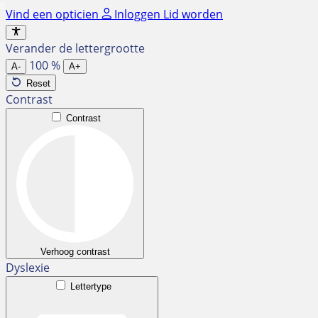
Ga
Vind een opticien
Inloggen
Lid worden
naar
de
Verander de lettergrootte
inhoud
100
%
A-
A+
Reset
Contrast
Contrast
Verhoog contrast
Dyslexie
Lettertype