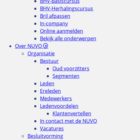
BHV-Basiscursus
BHV-Herhalingscursus
Bril afpassen
In-company
Online aanmelden
Bekijk alle onderwerpen
Over NUVO
Organisatie
Bestuur
Oud voorzitters
Segmenten
Leden
Ereleden
Medewerkers
Ledenvoordelen
Klantenvertellen
In contact met de NUVO
Vacatures
Besluitvorming