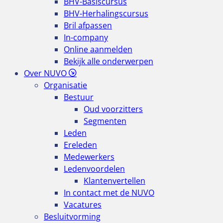
BHV-Basiscursus
BHV-Herhalingscursus
Bril afpassen
In-company
Online aanmelden
Bekijk alle onderwerpen
Over NUVO
Organisatie
Bestuur
Oud voorzitters
Segmenten
Leden
Ereleden
Medewerkers
Ledenvoordelen
Klantenvertellen
In contact met de NUVO
Vacatures
Besluitvorming