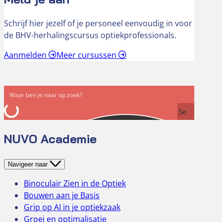
Schrijf hier jezelf of je personeel eenvoudig in voor
de BHV-herhalingscursus optiekprofessionals.
Aanmelden
Meer cursussen
Se
arc
NUVO Academie
h
Navigeer naar
Binoculair Zien in de Optiek
Bouwen aan je Basis
Grip op AI in je optiekzaak
Groei en optimalisatie