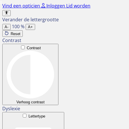
Ga
Vind een opticien
Inloggen
Lid worden
naar
de
Verander de lettergrootte
inhoud
100
%
A-
A+
Reset
Contrast
Contrast
Verhoog contrast
Dyslexie
Lettertype