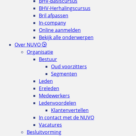
BHV-Basiscursus
BHV-Herhalingscursus
Bril afpassen
In-company
Online aanmelden
Bekijk alle onderwerpen
Over NUVO
Organisatie
Bestuur
Oud voorzitters
Segmenten
Leden
Ereleden
Medewerkers
Ledenvoordelen
Klantenvertellen
In contact met de NUVO
Vacatures
Besluitvorming