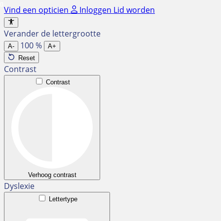
Ga
Vind een opticien
Inloggen
Lid worden
naar
de
Verander de lettergrootte
inhoud
100
%
A-
A+
Reset
Contrast
Contrast
Verhoog contrast
Dyslexie
Lettertype