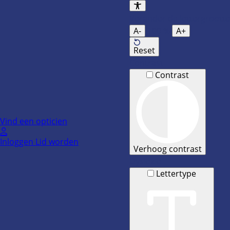
Ga
naar
Verander de lettergrootte
de
A-
100
%
A+
inhoud
Reset
Contrast
Contrast
Vind een opticien
Inloggen
Lid worden
Verhoog contrast
Dyslexie
Lettertype