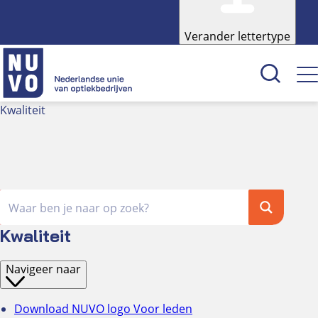
Verander lettertype
Kwaliteit
Kenniscentrum
Academie
Over NUVO
Oculus
Kwaliteit
Optiekcentrum
Navigeer naar
Download NUVO logo
Voor leden