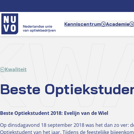
Ga
naar
de
KWA
Kenniscentrum
Academie
inhoud
Kwaliteit
Beste Optiekstude
Beste Optiekstudent 2018:
Evelijn van de Wiel
Op dinsdagavond 18 september 2018 was het dan zo ver: de
Optiekstudent van het jaar. Tijdens de feestelijke bijeenko