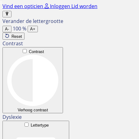
Ga
Vind een opticien
Inloggen
Lid worden
naar
de
Verander de lettergrootte
inhoud
100
%
A-
A+
Reset
Contrast
Contrast
Verhoog contrast
Dyslexie
Lettertype