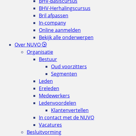
BHV-Basiscursus
BHV-Herhalingscursus
Bril afpassen
In-company
Online aanmelden
Bekijk alle onderwerpen
Over NUVO
Organisatie
Bestuur
Oud voorzitters
Segmenten
Leden
Ereleden
Medewerkers
Ledenvoordelen
Klantenvertellen
In contact met de NUVO
Vacatures
Besluitvorming