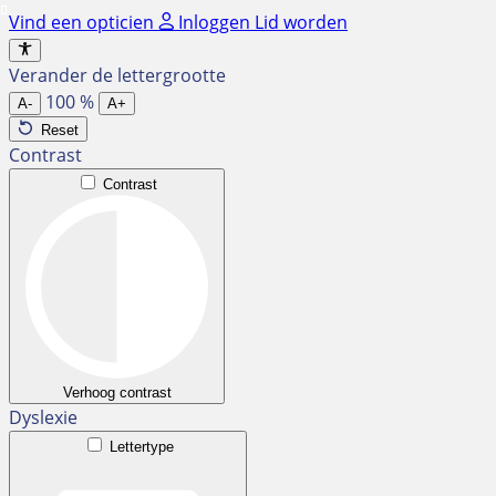
Ga
Vind een opticien
Inloggen
Lid worden
naar
de
Verander de lettergrootte
inhoud
100
%
A-
A+
Reset
Contrast
Contrast
Verhoog contrast
Dyslexie
Lettertype