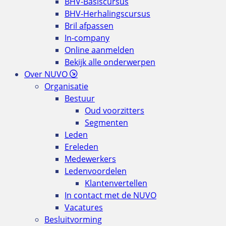
BHV-Basiscursus
BHV-Herhalingscursus
Bril afpassen
In-company
Online aanmelden
Bekijk alle onderwerpen
Over NUVO
Organisatie
Bestuur
Oud voorzitters
Segmenten
Leden
Ereleden
Medewerkers
Ledenvoordelen
Klantenvertellen
In contact met de NUVO
Vacatures
Besluitvorming