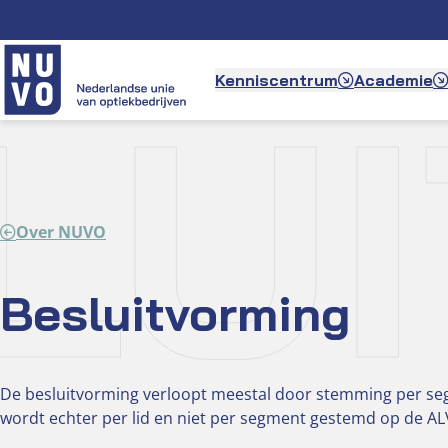
Ga
naar
de
LU
Kenniscentrum
Academie
inhoud
Over NUVO
Besluitvorming
De besluitvorming verloopt meestal door stemming per s
wordt echter per lid en niet per segment gestemd op de AL