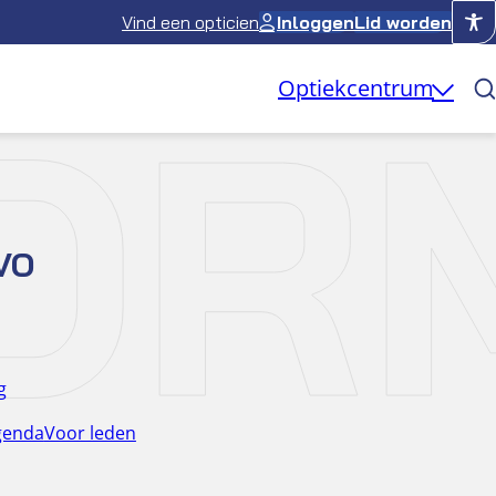
Vind een opticien
Inloggen
Lid worden
OR
Optiekcentrum
VO
g
genda
Voor leden