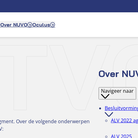
ITV
Over NUVO
Oculus
Over NU
Navigeer naar
Besluitvormin
ALV 2022 a
egment. Over de volgende onderwerpen
V:
ALV 2025