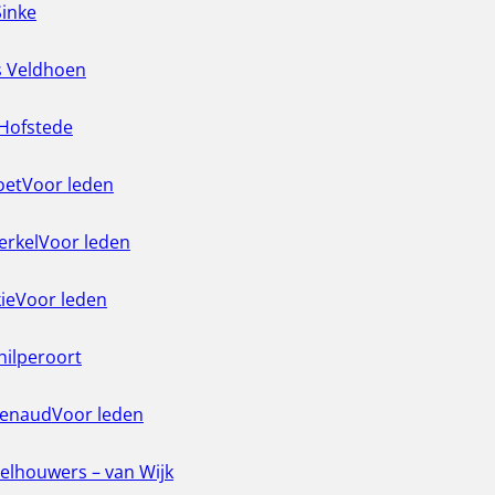
inke
s Veldhoen
Hofstede
oet
Voor leden
erkel
Voor leden
ie
Voor leden
hilperoort
Renaud
Voor leden
elhouwers – van Wijk