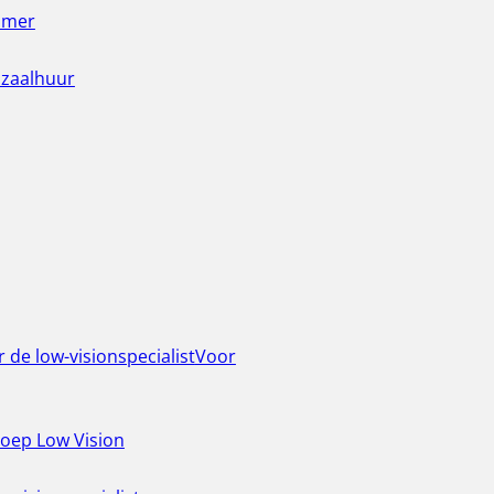
amer
 zaalhuur
 de low-visionspecialist
Voor
roep Low Vision