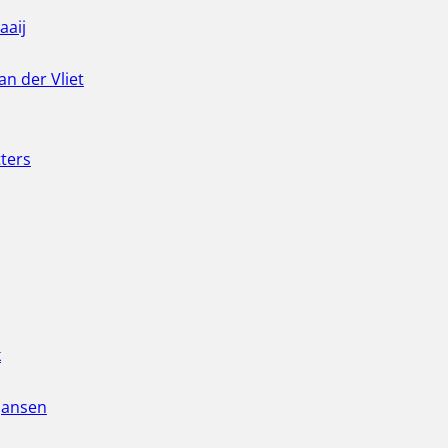
aaij
an der Vliet
ters
k
 Jansen