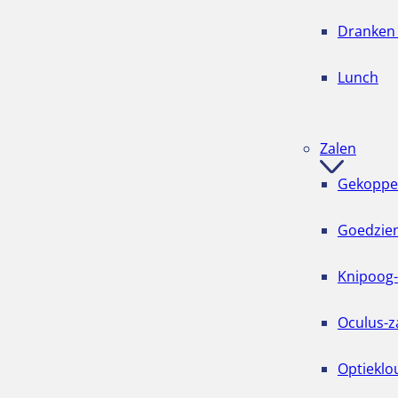
Dranken
Lunch
Zalen
Gekoppel
Goedzien
Knipoog-
Oculus-z
Optieklo