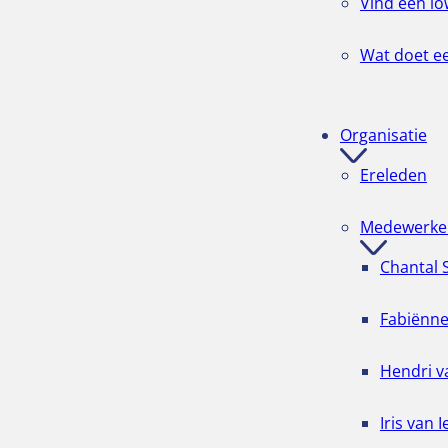
Vind een lo
Wat doet ee
Organisatie
Ereleden
Medewerke
Chantal
Fabiënn
Hendri v
Iris van I