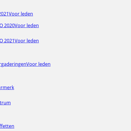
2021
Voor leden
O 2020
Voor leden
O 2021
Voor leden
rgaderingen
Voor leden
urmerk
ntrum
ffetten