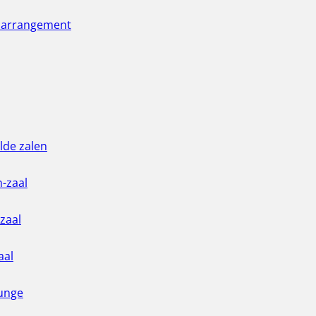
 arrangement
de zalen
-zaal
zaal
aal
unge