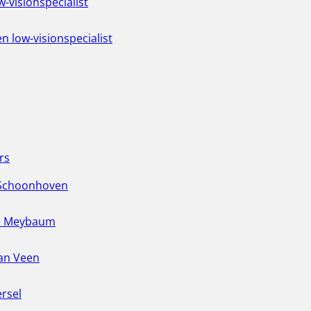
w-visionspecialist
n low-visionspecialist
rs
 Schoonhoven
e Meybaum
an Veen
ersel