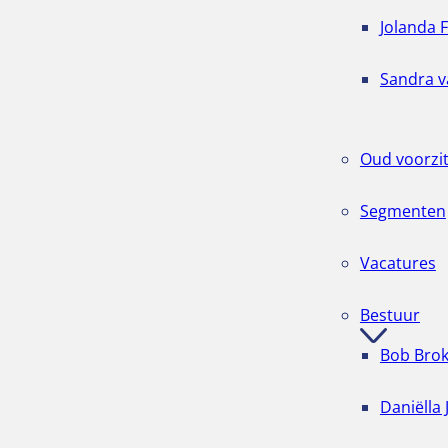
Jolanda F
Sandra v
Oud voorzit
Segmenten
Vacatures
Bestuur
Bob Bro
Daniëlla