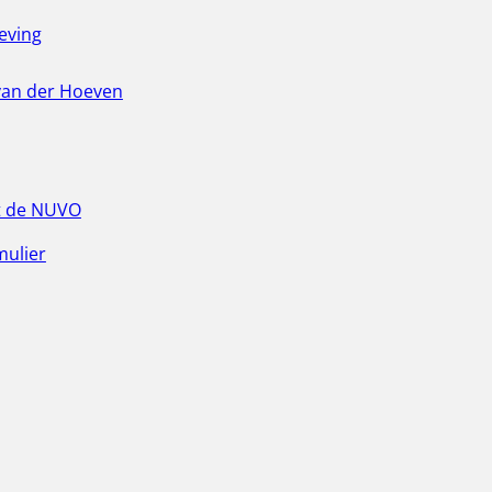
eving
van der Hoeven
t de NUVO
mulier