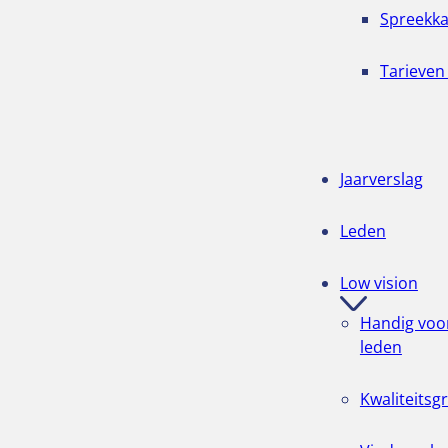
Spreekk
Tarieven
Jaarverslag
Leden
Low vision
Handig voor
leden
Kwaliteitsg