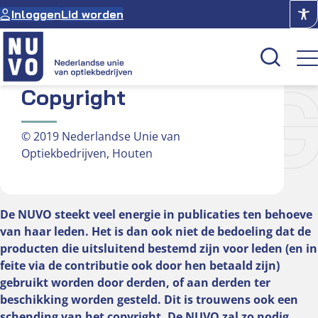
Ga
Inloggen
Lid worden
naar
de
inhoud
PYRI
Copyright
Kenniscentrum
© 2019 Nederlandse Unie van
Academie
Optiekbedrijven, Houten
Over NUVO
Oculus
De NUVO steekt veel energie in publicaties ten behoeve
van haar leden. Het is dan ook niet de bedoeling dat de
Optiekcentrum
producten die uitsluitend bestemd zijn voor leden (en in
feite via de contributie ook door hen betaald zijn)
gebruikt worden door derden, of aan derden ter
beschikking worden gesteld. Dit is trouwens ook een
schending van het copyright. De NUVO zal zo nodig