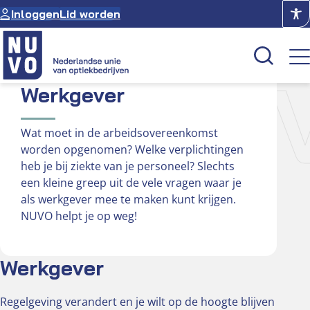
Ga
Inloggen
Lid worden
naar
de
inhoud
RKGE
Werkgever
Kenniscentrum
Wat moet in de arbeidsovereenkomst
Academie
worden opgenomen? Welke verplichtingen
heb je bij ziekte van je personeel? Slechts
Over NUVO
een kleine greep uit de vele vragen waar je
Oculus
als werkgever mee te maken kunt krijgen.
NUVO helpt je op weg!
Optiekcentrum
Werkgever
Regelgeving verandert en je wilt op de hoogte blijven