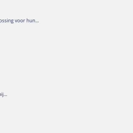
lossing voor hun…
bij…