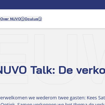
IEU
Over NUVO
Oculus
NUVO Talk: De verk
, verwelkomen we wederom twee gasten: Kees Sat
 Optiek. Samen verkennen we het thema de verko