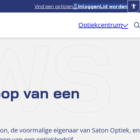
Vind een opticien
Inloggen
Lid worden
WS
Optiekcentrum
oop van een
on, de voormalige eigenaar van Saton Optiek, en
op van een optiekbedrijf.