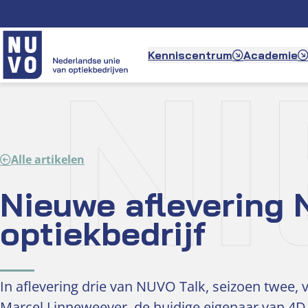
Ga
naar
de
N
Kenniscentrum
Academie
inhoud
Alle artikelen
Nieuwe aflevering 
optiekbedrijf
In aflevering drie van NUVO Talk, seizoen twee
Marcel Linneweever, de huidige eigenaar van 4D