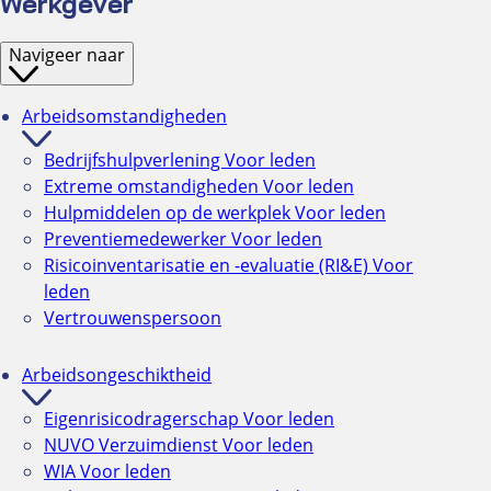
Werkgever
Navigeer naar
Arbeidsomstandigheden
Bedrijfshulpverlening
Voor leden
Extreme omstandigheden
Voor leden
Hulpmiddelen op de werkplek
Voor leden
Preventiemedewerker
Voor leden
Risicoinventarisatie en -evaluatie (RI&E)
Voor
leden
Vertrouwenspersoon
Arbeidsongeschiktheid
Eigenrisicodragerschap
Voor leden
NUVO Verzuimdienst
Voor leden
WIA
Voor leden