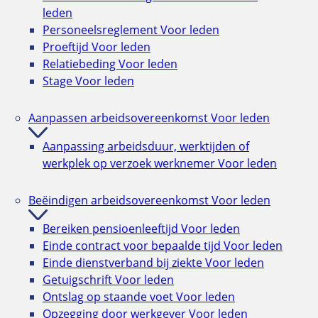
leden
Personeelsreglement
Voor leden
Proeftijd
Voor leden
Relatiebeding
Voor leden
Stage
Voor leden
Aanpassen arbeidsovereenkomst
Voor leden
Aanpassing arbeidsduur, werktijden of
werkplek op verzoek werknemer
Voor leden
Beëindigen arbeidsovereenkomst
Voor leden
Bereiken pensioenleeftijd
Voor leden
Einde contract voor bepaalde tijd
Voor leden
Einde dienstverband bij ziekte
Voor leden
Getuigschrift
Voor leden
Ontslag op staande voet
Voor leden
Opzegging door werkgever
Voor leden