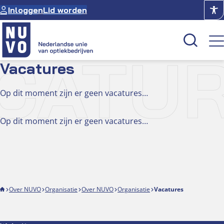
Ga
Inloggen
Lid worden
naar
de
inhoud
CATU
Vacatures
Kenniscentrum
Op dit moment zijn er geen vacatures…
Academie
Op dit moment zijn er geen vacatures…
Over NUVO
Oculus
Optiekcentrum
Over NUVO
Organisatie
Over NUVO
Organisatie
Vacatures