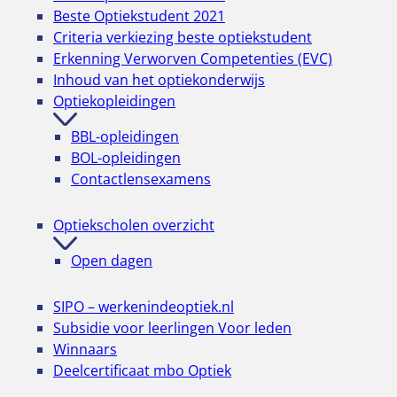
Beste Optiekstudent 2021
Werkgever
Criteria verkiezing beste optiekstudent
Advies en ondersteuning
Erkenning Verworven Competenties (EVC)
Verzuimbegeleiding
Inhoud van het optiekonderwijs
Salarisadministratie
Optiekopleidingen
Juridisch advies
Huurprijsbemiddeling
BBL-opleidingen
Bedrijfsadvies
BOL-opleidingen
Bekijk alle onderwerpen
Contactlensexamens
Optiekscholen overzicht
Academie
Open dagen
NUVO Academie
Annuleringsvoorwaarden
SIPO – werkenindeoptiek.nl
Optiek voor verkoopmedewerkers
Subsidie voor leerlingen
Voor leden
BHV-Basiscursus
Winnaars
BHV-Herhalingscursus
Deelcertificaat mbo Optiek
Bril afpassen