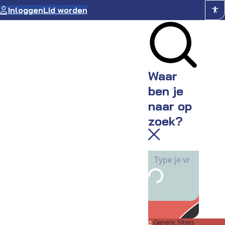
Ga
Inloggen
Lid worden
naar
de
inhoud
Waar
ben je
naar op
zoek?
Generic filters
Snel naar: