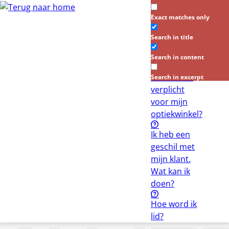
Exact matches only
Hoe krijg ik
toegang tot
Search in title
de
cursussen?
Search in content
Is een RI&E
Search in excerpt
verplicht
voor mijn
optiekwinkel?
Ik heb een
geschil met
mijn klant.
Wat kan ik
doen?
Hoe word ik
lid?