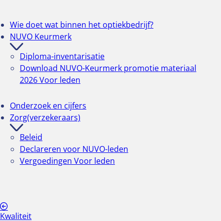
In-company
Online aanmelden
Wie doet wat binnen het optiekbedrijf?
Bekijk alle onderwerpen
NUVO Keurmerk
Diploma-inventarisatie
Over NUVO
Download NUVO-Keurmerk promotie materiaal
2026
Voor leden
Organisatie
Bestuur
Onderzoek en cijfers
Oud voorzitters
Zorg(verzekeraars)
Segmenten
Beleid
Leden
Declareren voor NUVO-leden
Ereleden
Vergoedingen
Voor leden
Medewerkers
Ledenvoordelen
Klantenvertellen
Kwaliteit
In contact met de NUVO