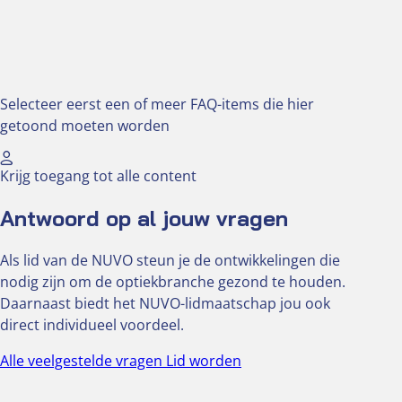
Adverteren
Knipoogjes
Redactie
Oculus 2024
Selecteer eerst een of meer FAQ-items die hier
Bekijk alle Oculus uit 2024
getoond moeten worden
Oculus 2025
Krijg toegang tot alle content
Bekijk alle Oculus uit 2025
Antwoord op al jouw vragen
Oculus 2026
Als lid van de NUVO steun je de ontwikkelingen die
Bekijk alle Oculus uit 2026
nodig zijn om de optiekbranche gezond te houden.
Daarnaast biedt het NUVO-lidmaatschap jou ook
NUVO Talk
direct individueel voordeel.
Alle veelgestelde vragen
Lid worden
Optiekcentrum