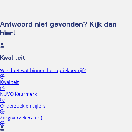
Zalen
Gekoppelde zalen
Goedzien-zaal
Antwoord niet gevonden? Kijk dan
Knipoog-zaal
hier!
Oculus-zaal
Optieklounge
Spreekkamer
Tarieven zaalhuur
Kwaliteit
Catering
Wie doet wat binnen het optiekbedrijf?
Diner buffetten
Kwaliteit
Dranken arrangement
Lunch
NUVO Keurmerk
Onderzoek en cijfers
Zorg(verzekeraars)