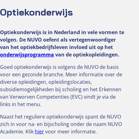
Vacatures
Optiekonderwijs
Besluitvorming
Jaarverslag
Optiekonderwijs is in Nederland in vele vormen te
ALV 2025
volgen. De NUVO oefent als vertegenwoordiger
van het optiekbedrijfsleven invloed uit op het
Low vision
onderwijsprogramma
van de optiekopleidingen.
Handig voor de low-visionspecialist
Goed optiekonderwijs is volgens de NUVO de basis
Kwaliteitsgroep Low Vision
voor een gezonde branche. Meer informatie over de
Vind een low-visionspecialist
diverse opleidingen, opleidingslocaties,
Wat doet een low-visionspecialist
subsidiemogelijkheden bij scholing en het Erkennen
van Verworven Competenties (EVC) vindt je via de
Ledenvoordelen
links in het menu.
Oculus
Naast het reguliere optiekonderwijs spant de NUVO
zich in voor na- en bijscholing onder de naam NUVO
Oculus
Academie. Klik
hier
voor meer informatie.
Abonnement