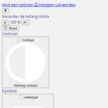
Ga
Vind een opticien
Inloggen
Lid worden
naar
de
Verander de lettergrootte
inhoud
100
%
A-
A+
Reset
Contrast
Contrast
Verhoog contrast
Dyslexie
Lettertype