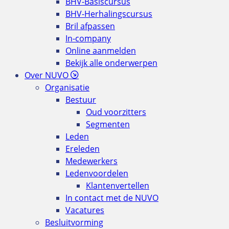
BHV-Basiscursus
BHV-Herhalingscursus
Bril afpassen
In-company
Online aanmelden
Bekijk alle onderwerpen
Over NUVO
Organisatie
Bestuur
Oud voorzitters
Segmenten
Leden
Ereleden
Medewerkers
Ledenvoordelen
Klantenvertellen
In contact met de NUVO
Vacatures
Besluitvorming