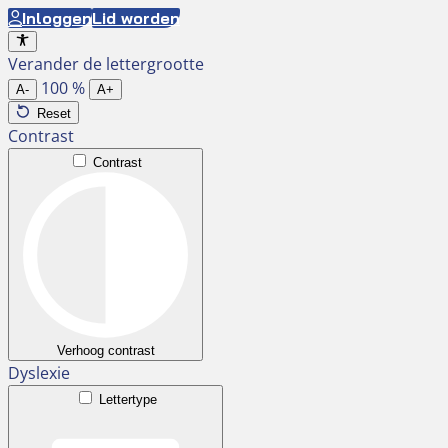
Ga
Inloggen
Lid worden
naar
Verander de lettergrootte
de
100
%
inhoud
A-
A+
Reset
Contrast
Contrast
Verhoog contrast
Dyslexie
Lettertype