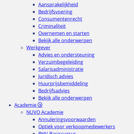
Aansprakelijkheid
Bedrijfsvoering
Consumentenrecht
Criminaliteit
Overnemen en starten
Bekijk alle onderwerpen
Werkgever
Advies en ondersteuning
Verzuimbegeleiding
Salarisadministratie
Juridisch advies
Huurprijsbemiddeling
Bedrijfsadvies
Bekijk alle onderwerpen
Academie
NUVO Academie
Annuleringsvoorwaarden
Optiek voor verkoopmedewerkers
BHV-Basiscursus