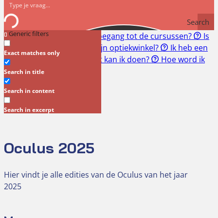
Search
Generic filters
Snel naar:
Hoe krijg ik toegang tot de cursussen?
Is
een RI&E verplicht voor mijn optiekwinkel?
Ik heb een
Exact matches only
geschil met mijn klant. Wat kan ik doen?
Hoe word ik
lid?
Search in title
Oculus 2025
Search in content
Search in excerpt
Oculus 2025
Hier vindt je alle edities van de Oculus van het jaar
2025