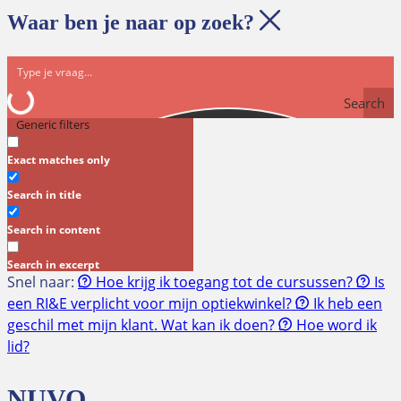
Waar ben je naar op zoek?
Search
Generic filters
Exact matches only
Search in title
Search in content
Search in excerpt
Snel naar:
Hoe krijg ik toegang tot de cursussen?
Is
een RI&E verplicht voor mijn optiekwinkel?
Ik heb een
geschil met mijn klant. Wat kan ik doen?
Hoe word ik
lid?
NUVO