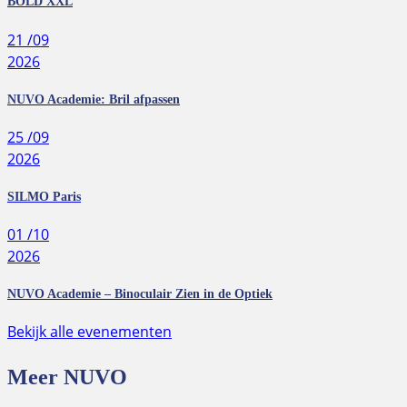
BOLD XXL
21
/09
2026
NUVO Academie: Bril afpassen
25
/09
2026
SILMO Paris
01
/10
2026
NUVO Academie – Binoculair Zien in de Optiek
Bekijk alle evenementen
Meer NUVO