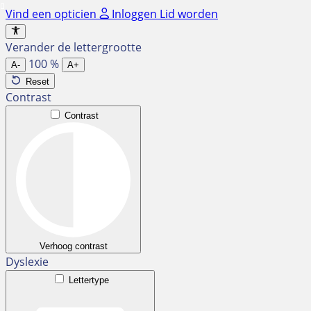
Ga
Vind een opticien
Inloggen
Lid worden
naar
de
Verander de lettergrootte
inhoud
100
%
A-
A+
Reset
Contrast
Contrast
Verhoog contrast
Dyslexie
Lettertype