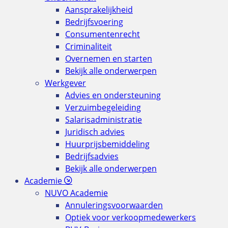
Aansprakelijkheid
Bedrijfsvoering
Consumentenrecht
Criminaliteit
Overnemen en starten
Bekijk alle onderwerpen
Werkgever
Advies en ondersteuning
Verzuimbegeleiding
Salarisadministratie
Juridisch advies
Huurprijsbemiddeling
Bedrijfsadvies
Bekijk alle onderwerpen
Academie
NUVO Academie
Annuleringsvoorwaarden
Optiek voor verkoopmedewerkers