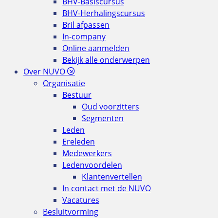
BHV-Basiscursus
BHV-Herhalingscursus
Bril afpassen
In-company
Online aanmelden
Bekijk alle onderwerpen
Over NUVO
Organisatie
Bestuur
Oud voorzitters
Segmenten
Leden
Ereleden
Medewerkers
Ledenvoordelen
Klantenvertellen
In contact met de NUVO
Vacatures
Besluitvorming