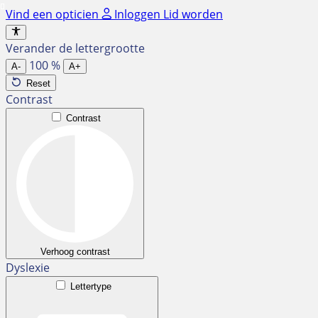
Ga
Vind een opticien
Inloggen
Lid worden
naar
de
Verander de lettergrootte
inhoud
100
%
A-
A+
Reset
Contrast
Contrast
Verhoog contrast
Dyslexie
Lettertype