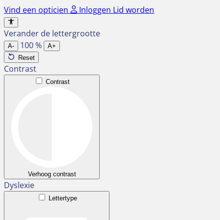
Ga
Vind een opticien
Inloggen
Lid worden
naar
de
Verander de lettergrootte
inhoud
100
%
A-
A+
Reset
Contrast
Contrast
Verhoog contrast
Dyslexie
Lettertype