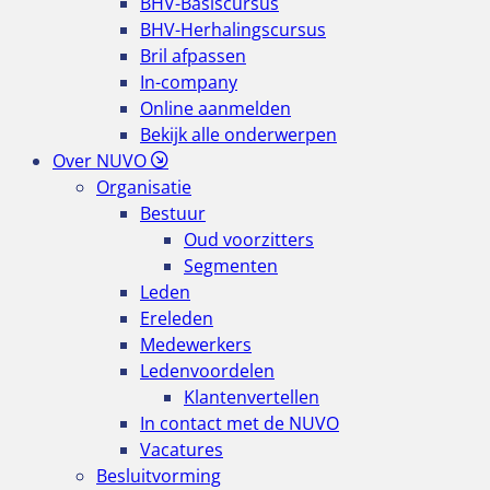
BHV-Basiscursus
BHV-Herhalingscursus
Bril afpassen
In-company
Online aanmelden
Bekijk alle onderwerpen
Over NUVO
Organisatie
Bestuur
Oud voorzitters
Segmenten
Leden
Ereleden
Medewerkers
Ledenvoordelen
Klantenvertellen
In contact met de NUVO
Vacatures
Besluitvorming