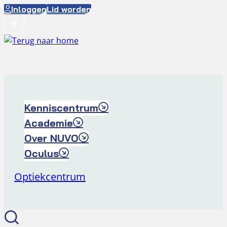
Ga
Inloggen
Lid worden
naar
de
inhoud
Kenniscentrum
Academie
Over NUVO
Oculus
Optiekcentrum