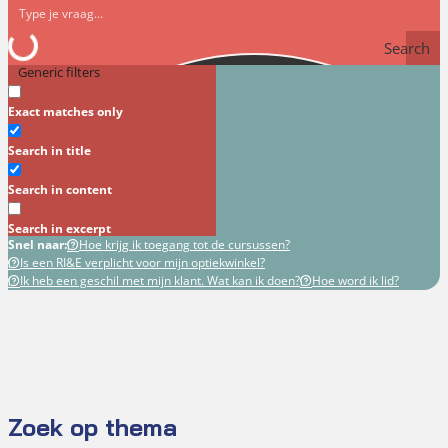
Search
Generic filters
Exact matches only
Search in title
Search in content
Search in excerpt
Snel naar:
Hoe krijg ik toegang tot de cursussen?
Is een RI&E verplicht voor mijn optiekwinkel?
Ik heb een geschil met mijn klant. Wat kan ik doen?
Hoe word ik lid?
Zoek op thema