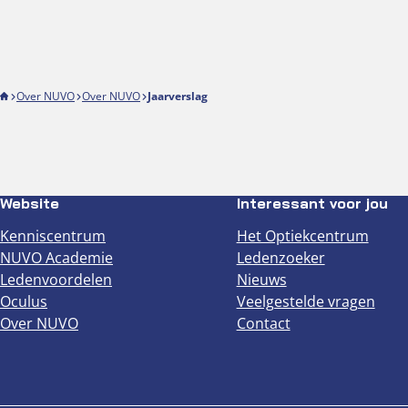
Over NUVO
Over NUVO
Jaarverslag
Website
Interessant voor jou
Kenniscentrum
Het Optiekcentrum
NUVO Academie
Ledenzoeker
Ledenvoordelen
Nieuws
Oculus
Veelgestelde vragen
Over NUVO
Contact