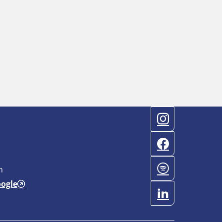
n
oogle