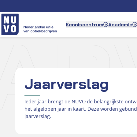
Ga
naar
de
AR
Kenniscentrum
Academie
inhoud
Jaarverslag
Ieder jaar brengt de NUVO de belangrijkste ontw
het afgelopen jaar in kaart. Deze worden gebund
jaarverslag.