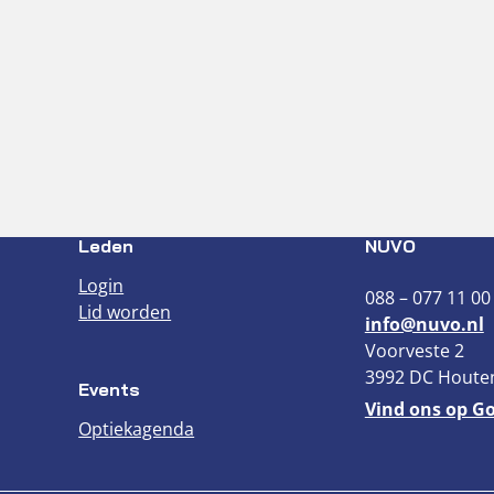
Leden
NUVO
Login
088 – 077 11 00
Lid worden
info@nuvo.nl
Voorveste 2
3992 DC Houte
Events
Vind ons op G
Optiekagenda