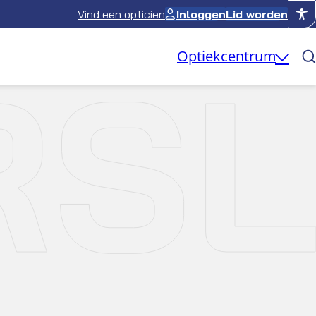
Vind een opticien
Inloggen
Lid worden
RS
Optiekcentrum