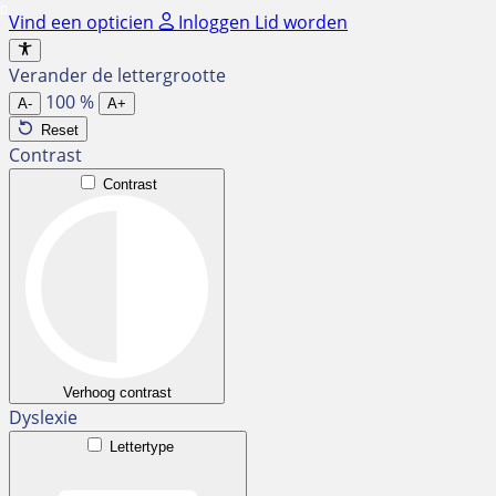
Ga
Vind een opticien
Inloggen
Lid worden
naar
de
Verander de lettergrootte
inhoud
100
%
A-
A+
Reset
Contrast
Contrast
Verhoog contrast
Dyslexie
Lettertype