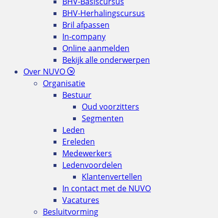
BHV-Basiscursus
BHV-Herhalingscursus
Bril afpassen
In-company
Online aanmelden
Bekijk alle onderwerpen
Over NUVO
Organisatie
Bestuur
Oud voorzitters
Segmenten
Leden
Ereleden
Medewerkers
Ledenvoordelen
Klantenvertellen
In contact met de NUVO
Vacatures
Besluitvorming