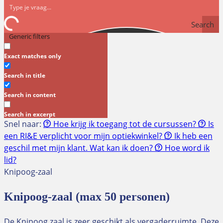
Search
Generic filters
Exact matches only
Search in title
Search in content
Search in excerpt
Snel naar:
Hoe krijg ik toegang tot de cursussen?
Is
een RI&E verplicht voor mijn optiekwinkel?
Ik heb een
geschil met mijn klant. Wat kan ik doen?
Hoe word ik
lid?
Knipoog-zaal
Knipoog-zaal (max 50 personen)
De Knipoog zaal is zeer geschikt als vergaderruimte. Deze