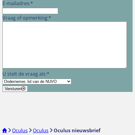
E-mailadres:
*
Vraag of opmerking:
*
U stelt de vraag als:
*
Versturen
Oculus
Oculus
Oculus nieuwsbrief