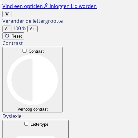
Ga
Vind een opticien
Inloggen
Lid worden
naar
de
Verander de lettergrootte
inhoud
100
%
A-
A+
Reset
Contrast
Contrast
Verhoog contrast
Dyslexie
Lettertype