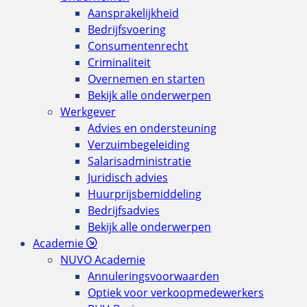
Aansprakelijkheid
Bedrijfsvoering
Consumentenrecht
Criminaliteit
Overnemen en starten
Bekijk alle onderwerpen
Werkgever
Advies en ondersteuning
Verzuimbegeleiding
Salarisadministratie
Juridisch advies
Huurprijsbemiddeling
Bedrijfsadvies
Bekijk alle onderwerpen
Academie
NUVO Academie
Annuleringsvoorwaarden
Optiek voor verkoopmedewerkers