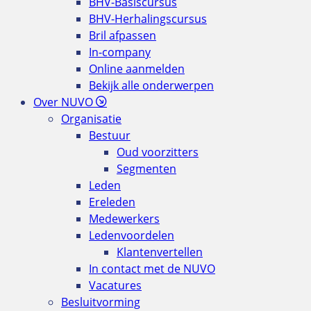
BHV-Basiscursus
BHV-Herhalingscursus
Bril afpassen
In-company
Online aanmelden
Bekijk alle onderwerpen
Over NUVO
Organisatie
Bestuur
Oud voorzitters
Segmenten
Leden
Ereleden
Medewerkers
Ledenvoordelen
Klantenvertellen
In contact met de NUVO
Vacatures
Besluitvorming