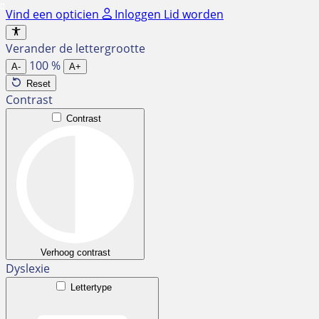
Ga
Vind een opticien
Inloggen
Lid worden
naar
de
Verander de lettergrootte
inhoud
100
%
A-
A+
Reset
Contrast
Contrast
Verhoog contrast
Dyslexie
Lettertype