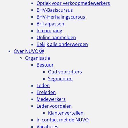
Optiek voor verkoopmedewerkers
BHV-Basiscursus
BHV-Herhalingscursus
Bril afpassen
In-company
Online aanmelden
Bekijk alle onderwerpen
Over NUVO
Organisatie
Bestuur
Oud voorzitters
Segmenten
Leden
Ereleden
Medewerkers
Ledenvoordelen
Klantenvertellen
In contact met de NUVO
Vacatures