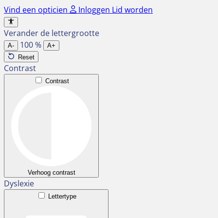
Ga
Vind een opticien
Inloggen
Lid worden
naar
de
Verander de lettergrootte
inhoud
100
%
A-
A+
Reset
Contrast
Contrast
Verhoog contrast
Dyslexie
Lettertype