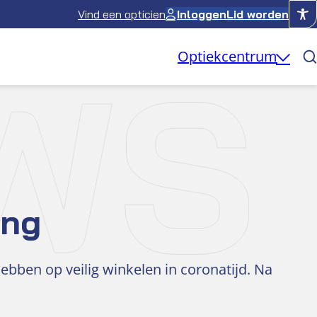
Vind een opticien
Inloggen
Lid worden
WS
Optiekcentrum
ing
bben op veilig winkelen in coronatijd. Na