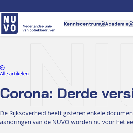
Ga
naar
de
N
Kenniscentrum
Academie
inhoud
Alle artikelen
Corona: Derde vers
De Rijksoverheid heeft gisteren enkele document
aandringen van de NUVO worden nu voor het eer