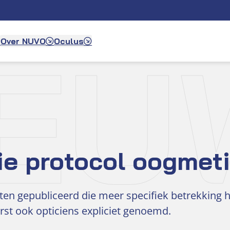
IEU
Over NUVO
Oculus
ie protocol oogmet
en gepubliceerd die meer specifiek betrekking he
st ook opticiens expliciet genoemd.