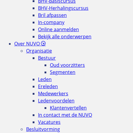
BHV-Basiscursus
BHV-Herhalingscursus
Bril afpassen
In-company
Online aanmelden
Bekijk alle onderwerpen
Over NUVO
Organisatie
Bestuur
Oud voorzitters
Segmenten
Leden
Ereleden
Medewerkers
Ledenvoordelen
Klantenvertellen
In contact met de NUVO
Vacatures
Besluitvorming