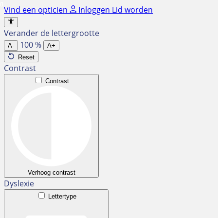
Ga
Vind een opticien
Inloggen
Lid worden
naar
de
Verander de lettergrootte
inhoud
100
%
A-
A+
Reset
Contrast
Contrast
Verhoog contrast
Dyslexie
Lettertype