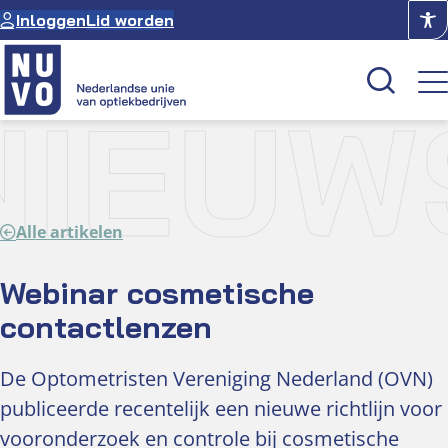
Ga
Inloggen
Lid worden
naar
de
inhoud
NIEUW
Kenniscentrum
Academie
Alle artikelen
Over NUVO
Oculus
Webinar cosmetische
contactlenzen
Optiekcentrum
De Optometristen Vereniging Nederland (OVN)
publiceerde recentelijk een nieuwe richtlijn voor
vooronderzoek en controle bij cosmetische