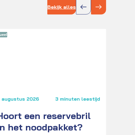
Bekijk alles
ueel
Actue
 augustus 2026
3 minuten leestijd
3 
Hoort een reservebril
V
in het noodpakket?
O