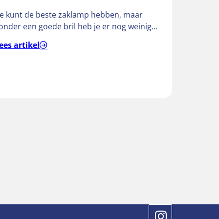
Je kunt de beste zaklamp hebben, maar
Ben
onder een goede bril heb je er nog weinig
& H
an,” vertelt Hendri,…
ees artikel
Lee