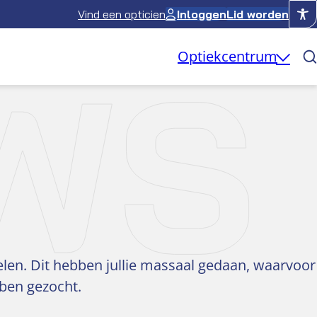
Vind een opticien
Inloggen
Lid worden
WS
Optiekcentrum
len. Dit hebben jullie massaal gedaan, waarvoor
bben gezocht.