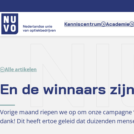
Ga
naar
de
N
Kenniscentrum
Academie
inhoud
Alle artikelen
En de winnaars zij
Vorige maand riepen we op om onze campagne ‘op
dank! Dit heeft ertoe geleid dat duizenden mens