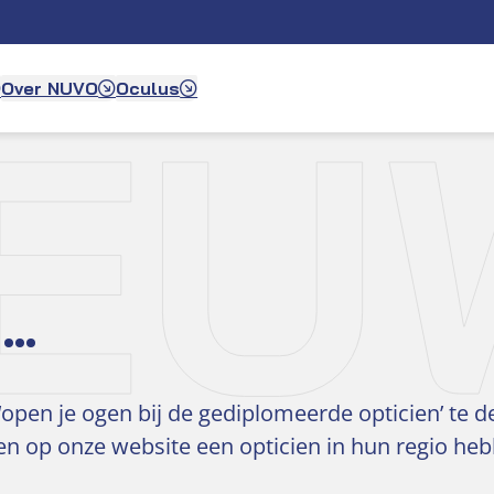
IEU
Over NUVO
Oculus
n…
en je ogen bij de gediplomeerde opticien’ te de
en op onze website een opticien in hun regio he