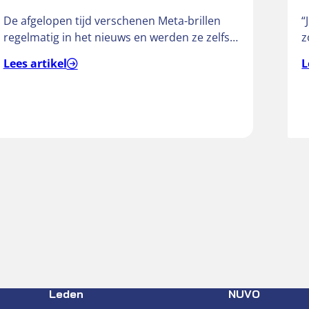
De afgelopen tijd verschenen Meta-brillen
“
regelmatig in het nieuws en werden ze zelfs
z
omschreven als ‘gluurbrillen’. De slimme
a
Lees artikel
L
brillen…
Leden
NUVO