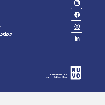
n
oogle