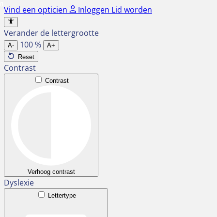
Ga
Vind een opticien
Inloggen
Lid worden
naar
de
Verander de lettergrootte
inhoud
100
%
A-
A+
Reset
Contrast
Contrast
Verhoog contrast
Dyslexie
Lettertype