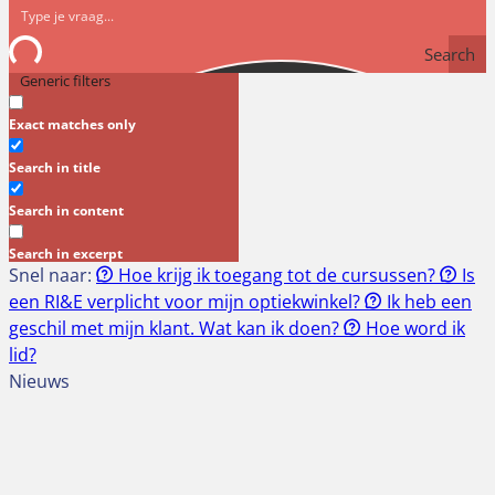
Search
Generic filters
Exact matches only
Search in title
Search in content
Search in excerpt
Snel naar:
Hoe krijg ik toegang tot de cursussen?
Is
een RI&E verplicht voor mijn optiekwinkel?
Ik heb een
geschil met mijn klant. Wat kan ik doen?
Hoe word ik
lid?
Nieuws