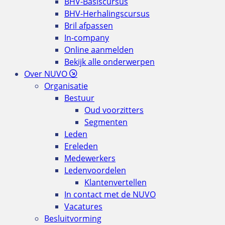
BHV-Basiscursus
BHV-Herhalingscursus
Bril afpassen
In-company
Online aanmelden
Bekijk alle onderwerpen
Over NUVO
Organisatie
Bestuur
Oud voorzitters
Segmenten
Leden
Ereleden
Medewerkers
Ledenvoordelen
Klantenvertellen
In contact met de NUVO
Vacatures
Besluitvorming