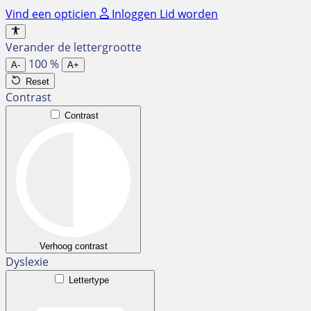
Ga
Vind een opticien
Inloggen
Lid worden
naar
de
Verander de lettergrootte
inhoud
100
%
A-
A+
Reset
Contrast
Contrast
Verhoog contrast
Dyslexie
Lettertype