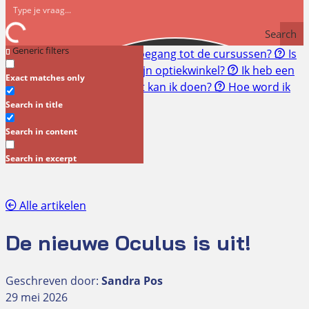
Search
Generic filters
Snel naar:
Hoe krijg ik toegang tot de cursussen?
Is
een RI&E verplicht voor mijn optiekwinkel?
Ik heb een
Exact matches only
geschil met mijn klant. Wat kan ik doen?
Hoe word ik
lid?
Search in title
Nieuws
Search in content
Search in excerpt
Alle artikelen
De nieuwe Oculus is uit!
Geschreven door:
Sandra Pos
29 mei 2026