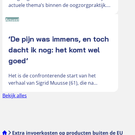
actuele thema’s binnen de oogzorgpraktijk.
Door toenemend schermgebruik,
veranderende leefomstandigheden en de
Actueel
groeiende vraag…
‘De pijn was immens, en toch
dacht ik nog: het komt wel
goed’
Het is de confronterende start van het
verhaal van Sigrid Muusse (61), die na
jarenlang probleemloos contactlensgebruik
Bekijk alles
werd getroffen…
Extra invoerkosten op producten buiten de EU