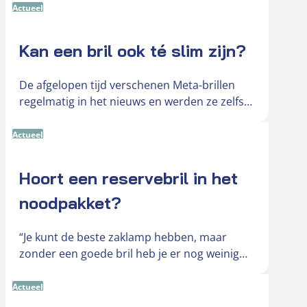
Actueel
Kan een bril ook té slim zijn?
De afgelopen tijd verschenen Meta-brillen
regelmatig in het nieuws en werden ze zelfs
omschreven als ‘gluurbrillen’. De slimme
brillen…
Actueel
Hoort een reservebril in het
noodpakket?
“Je kunt de beste zaklamp hebben, maar
zonder een goede bril heb je er nog weinig
aan,” vertelt Hendri,…
Actueel