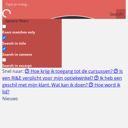
Search
Generic filters
Exact matches only
Search in title
Search in content
Search in excerpt
Snel naar:
Hoe krijg ik toegang tot de cursussen?
Is
een RI&E verplicht voor mijn optiekwinkel?
Ik heb een
geschil met mijn klant. Wat kan ik doen?
Hoe word ik
lid?
Nieuws