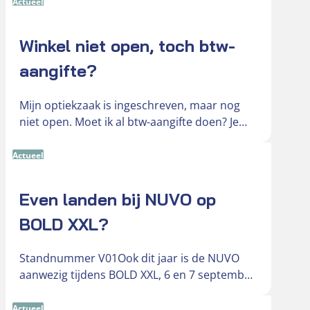
voor hun…
Actueel
Winkel niet open, toch btw-
aangifte?
Mijn optiekzaak is ingeschreven, maar nog
niet open. Moet ik al btw-aangifte doen? Je
hebt je optiekzaak ingeschreven bij…
Actueel
Even landen bij NUVO op
BOLD XXL?
Standnummer V01Ook dit jaar is de NUVO
aanwezig tijdens BOLD XXL, 6 en 7 september
in de Brabanthallen. Deze…
Actueel