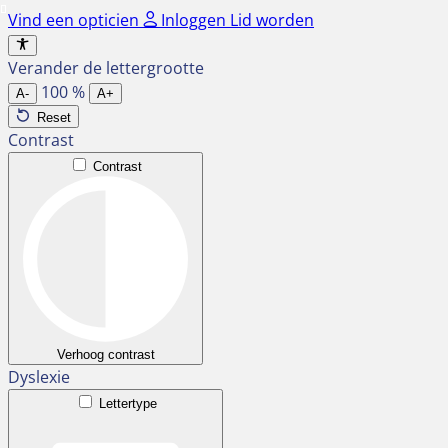
Ga
Vind een opticien
Inloggen
Lid worden
naar
de
Verander de lettergrootte
inhoud
100
%
A-
A+
Reset
Contrast
Contrast
Verhoog contrast
Dyslexie
Lettertype