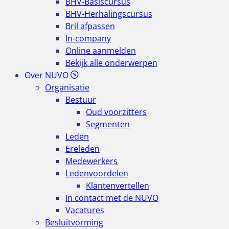
BHV-Basiscursus
BHV-Herhalingscursus
Bril afpassen
In-company
Online aanmelden
Bekijk alle onderwerpen
Over NUVO
Organisatie
Bestuur
Oud voorzitters
Segmenten
Leden
Ereleden
Medewerkers
Ledenvoordelen
Klantenvertellen
In contact met de NUVO
Vacatures
Besluitvorming