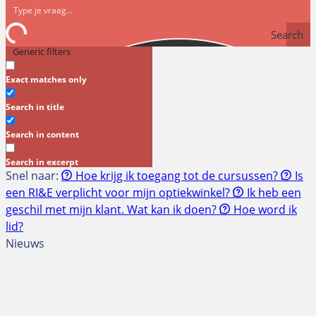
Search
Generic filters
Exact matches only
Search in title
Search in content
Search in excerpt
Snel naar:
Hoe krijg ik toegang tot de cursussen?
Is
een RI&E verplicht voor mijn optiekwinkel?
Ik heb een
geschil met mijn klant. Wat kan ik doen?
Hoe word ik
lid?
Nieuws