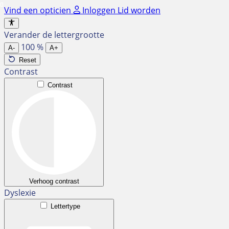
Ga
Vind een opticien
Inloggen
Lid worden
naar
de
Verander de lettergrootte
inhoud
100
%
A-
A+
Reset
Contrast
Contrast
Verhoog contrast
Dyslexie
Lettertype