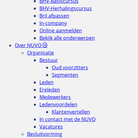
BHV-Basiscursus
BHV-Herhalingscursus
Bril afpassen
In-company
Online aanmelden
Bekijk alle onderwerpen
Over NUVO
Organisatie
Bestuur
Oud voorzitters
Segmenten
Leden
Ereleden
Medewerkers
Ledenvoordelen
Klantenvertellen
In contact met de NUVO
Vacatures
Besluitvorming