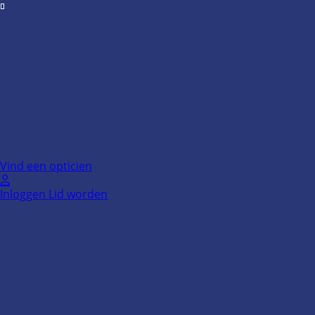
Ga
naar
de
inhoud
Vind een opticien
Inloggen
Lid worden