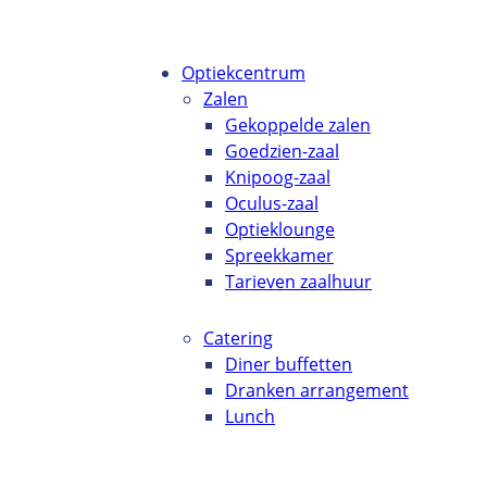
Optiekcentrum
Zalen
Gekoppelde zalen
Goedzien-zaal
Knipoog-zaal
Oculus-zaal
Optieklounge
Spreekkamer
Tarieven zaalhuur
Catering
Diner buffetten
Dranken arrangement
Lunch