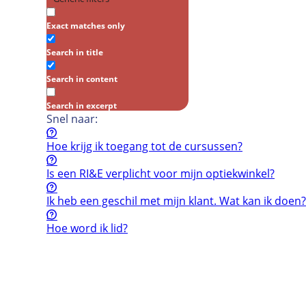
Exact matches only
Search in title
Search in content
Search in excerpt
Snel naar:
Hoe krijg ik toegang tot de cursussen?
Is een RI&E verplicht voor mijn optiekwinkel?
Ik heb een geschil met mijn klant. Wat kan ik doen?
Hoe word ik lid?