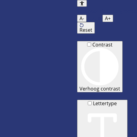
Verander de lettergrootte
A-
100
%
A+
Reset
Contrast
Contrast
Verhoog contrast
Dyslexie
Lettertype