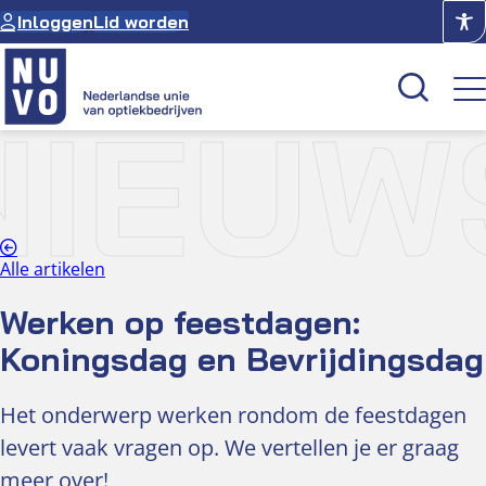
Ga
Inloggen
Lid worden
naar
de
inhoud
NIEUW
Kenniscentrum
Academie
Over NUVO
Alle artikelen
Oculus
Werken op feestdagen:
Koningsdag en Bevrijdingsdag
Optiekcentrum
Het onderwerp werken rondom de feestdagen
levert vaak vragen op. We vertellen je er graag
meer over!