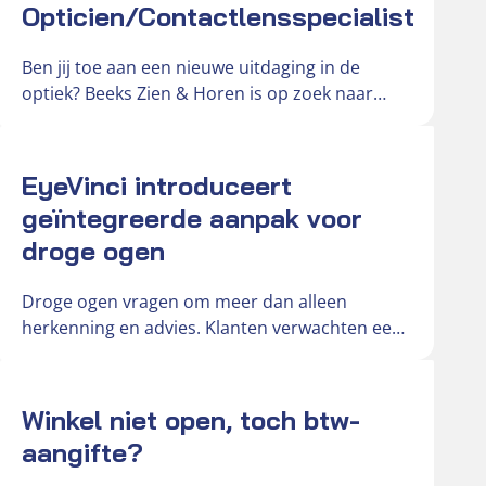
Opticien/Contactlensspecialist
Ben jij toe aan een nieuwe uitdaging in de
optiek? Beeks Zien & Horen is op zoek naar
een…
Actueel
EyeVinci introduceert
geïntegreerde aanpak voor
droge ogen
Droge ogen vragen om meer dan alleen
herkenning en advies. Klanten verwachten een
duidelijke en onderbouwde oplossing voor
hun…
Actueel
Winkel niet open, toch btw-
aangifte?