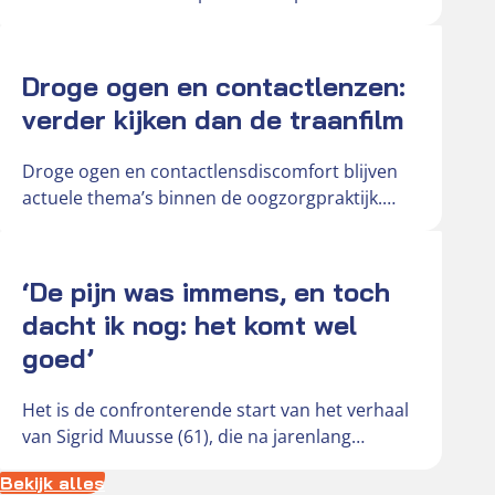
de oorspronkelijke mail in…
Actueel
Droge ogen en contactlenzen:
verder kijken dan de traanfilm
Droge ogen en contactlensdiscomfort blijven
actuele thema’s binnen de oogzorgpraktijk.
Door toenemend schermgebruik,
veranderende leefomstandigheden en de
Actueel
groeiende vraag…
‘De pijn was immens, en toch
dacht ik nog: het komt wel
goed’
Het is de confronterende start van het verhaal
van Sigrid Muusse (61), die na jarenlang
probleemloos contactlensgebruik werd
Bekijk alles
getroffen…