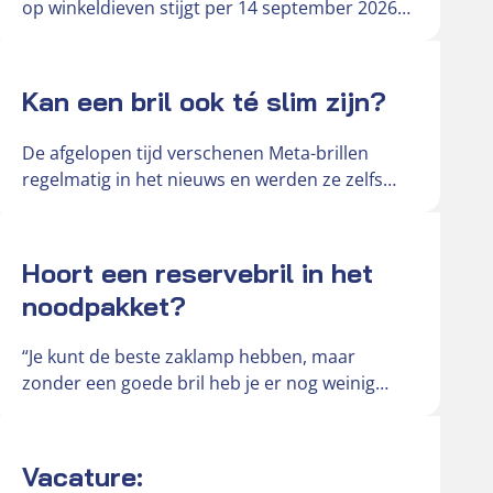
op winkeldieven stijgt per 14 september 2026
van € 181 naar € 242….
Actueel
Kan een bril ook té slim zijn?
De afgelopen tijd verschenen Meta-brillen
regelmatig in het nieuws en werden ze zelfs
omschreven als ‘gluurbrillen’. De slimme
brillen…
Actueel
Hoort een reservebril in het
noodpakket?
“Je kunt de beste zaklamp hebben, maar
zonder een goede bril heb je er nog weinig
aan,” vertelt Hendri,…
Actueel
Vacature: