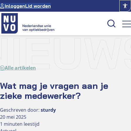
Ga
Inloggen
Lid worden
naar
de
inhoud
NIEUW
Kenniscentrum
Academie
Alle artikelen
Over NUVO
Oculus
Wat mag je vragen aan je
zieke medewerker?
Optiekcentrum
Geschreven door:
sturdy
20 mei 2025
1 minuten leestijd