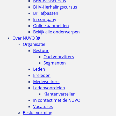
BHV-Basiscursus
BHV-Herhalingscursus
Bril afpassen
In-company
Online aanmelden
Bekijk alle onderwerpen
Over NUVO
Organisatie
Bestuur
Oud voorzitters
Segmenten
Leden
Ereleden
Medewerkers
Ledenvoordelen
Klantenvertellen
In contact met de NUVO
Vacatures
Besluitvorming