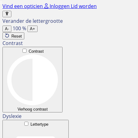
Ga
Vind een opticien
Inloggen
Lid worden
naar
de
Verander de lettergrootte
inhoud
100
%
A-
A+
Reset
Contrast
Contrast
Verhoog contrast
Dyslexie
Lettertype