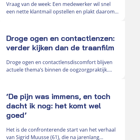
Vraag van de week: Een medewerker wil snel
een nette klantmail opstellen en plakt daarom
de oorspronkelijke mail in…
Actueel
Droge ogen en contactlenzen:
verder kijken dan de traanfilm
Droge ogen en contactlensdiscomfort blijven
actuele thema’s binnen de oogzorgpraktijk.
Door toenemend schermgebruik,
veranderende leefomstandigheden en de
Actueel
groeiende vraag…
‘De pijn was immens, en toch
dacht ik nog: het komt wel
goed’
Het is de confronterende start van het verhaal
van Sigrid Muusse (61), die na jarenlang