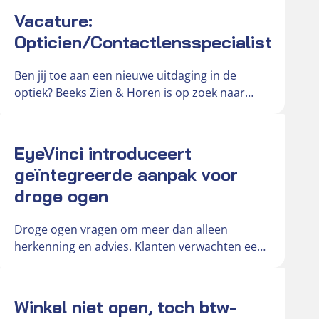
Vacature:
Opticien/Contactlensspecialist
Ben jij toe aan een nieuwe uitdaging in de
optiek? Beeks Zien & Horen is op zoek naar
een…
Actueel
EyeVinci introduceert
geïntegreerde aanpak voor
droge ogen
Droge ogen vragen om meer dan alleen
herkenning en advies. Klanten verwachten een
duidelijke en onderbouwde oplossing voor
hun…
Actueel
Winkel niet open, toch btw-