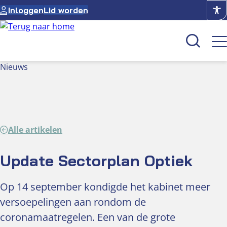
Ga
Inloggen
Lid worden
naar
de
inhoud
Nieuws
Kenniscentrum
Academie
Over NUVO
Alle artikelen
Oculus
Update Sectorplan Optiek
Optiekcentrum
Op 14 september kondigde het kabinet meer
versoepelingen aan rondom de
coronamaatregelen. Een van de grote