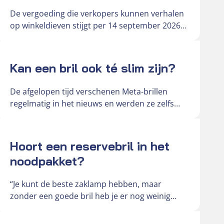
De vergoeding die verkopers kunnen verhalen
op winkeldieven stijgt per 14 september 2026
van € 181 naar € 242….
Actueel
Kan een bril ook té slim zijn?
De afgelopen tijd verschenen Meta-brillen
regelmatig in het nieuws en werden ze zelfs
omschreven als ‘gluurbrillen’. De slimme
brillen…
Actueel
Hoort een reservebril in het
noodpakket?
“Je kunt de beste zaklamp hebben, maar
zonder een goede bril heb je er nog weinig
aan,” vertelt Hendri,…
Actueel