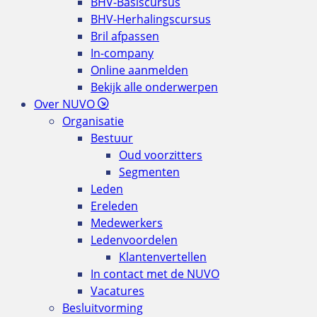
BHV-Basiscursus
BHV-Herhalingscursus
Bril afpassen
In-company
Online aanmelden
Bekijk alle onderwerpen
Over NUVO
Organisatie
Bestuur
Oud voorzitters
Segmenten
Leden
Ereleden
Medewerkers
Ledenvoordelen
Klantenvertellen
In contact met de NUVO
Vacatures
Besluitvorming