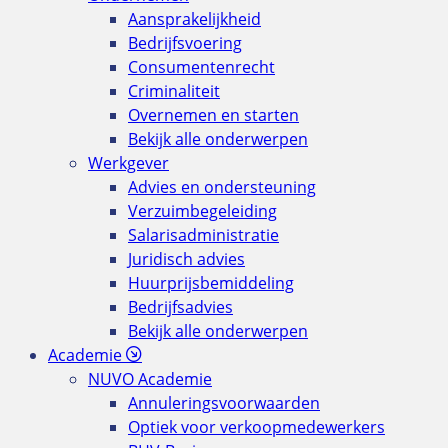
Aansprakelijkheid
Bedrijfsvoering
Consumentenrecht
Criminaliteit
Overnemen en starten
Bekijk alle onderwerpen
Werkgever
Advies en ondersteuning
Verzuimbegeleiding
Salarisadministratie
Juridisch advies
Huurprijsbemiddeling
Bedrijfsadvies
Bekijk alle onderwerpen
Academie
NUVO Academie
Annuleringsvoorwaarden
Optiek voor verkoopmedewerkers