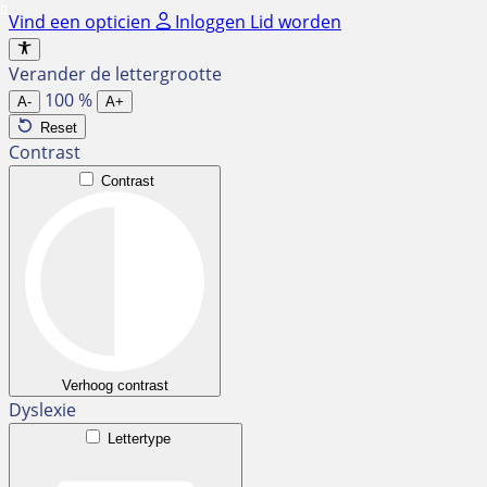
Ga
Vind een opticien
Inloggen
Lid worden
naar
de
Verander de lettergrootte
inhoud
100
%
A-
A+
Reset
Contrast
Contrast
Verhoog contrast
Dyslexie
Lettertype