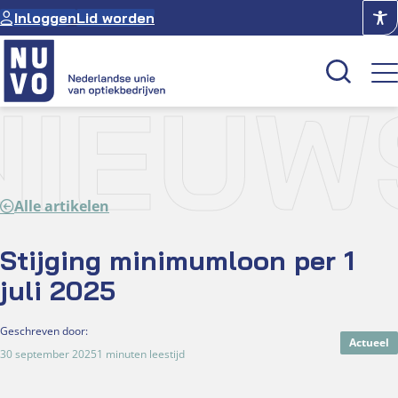
Ga
Inloggen
Lid worden
naar
de
inhoud
NIEUW
Kenniscentrum
Academie
Alle artikelen
Over NUVO
Oculus
Stijging minimumloon per 1
juli 2025
Optiekcentrum
Geschreven door:
Actueel
30 september 2025
1 minuten leestijd