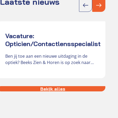
Laatste nieuws
Actueel
Act
Vacature:
E
Opticien/Contactlensspecialist
Ben jij toe aan een nieuwe uitdaging in de
optiek? Beeks Zien & Horen is op zoek naar
D
een…
h
d
h
Bekijk alles