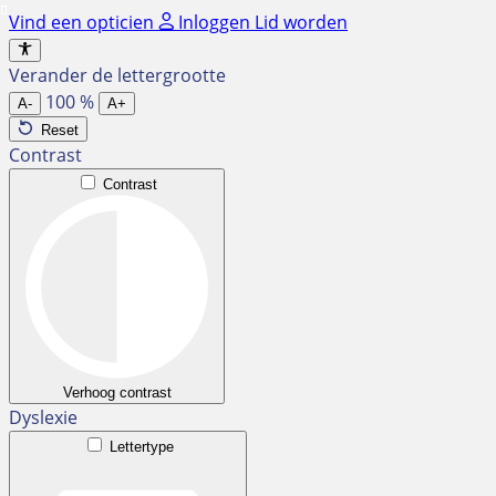
Ga
Vind een opticien
Inloggen
Lid worden
naar
de
Verander de lettergrootte
inhoud
100
%
A-
A+
Reset
Contrast
Contrast
Verhoog contrast
Dyslexie
Lettertype