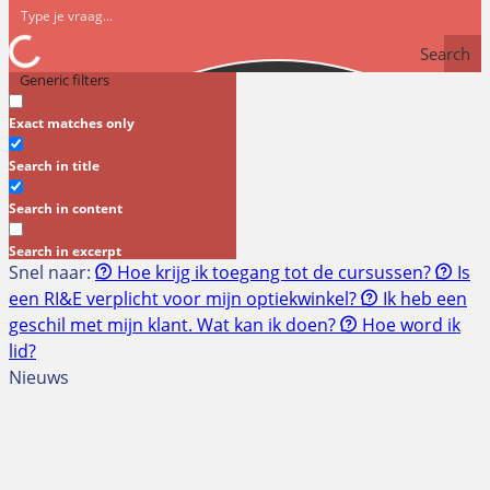
Search
Generic filters
Exact matches only
Search in title
Search in content
Search in excerpt
Snel naar:
Hoe krijg ik toegang tot de cursussen?
Is
een RI&E verplicht voor mijn optiekwinkel?
Ik heb een
geschil met mijn klant. Wat kan ik doen?
Hoe word ik
lid?
Nieuws