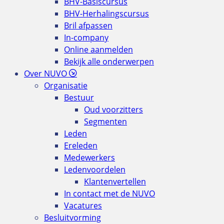
BHV-Basiscursus
BHV-Herhalingscursus
Bril afpassen
In-company
Online aanmelden
Bekijk alle onderwerpen
Over NUVO
Organisatie
Bestuur
Oud voorzitters
Segmenten
Leden
Ereleden
Medewerkers
Ledenvoordelen
Klantenvertellen
In contact met de NUVO
Vacatures
Besluitvorming