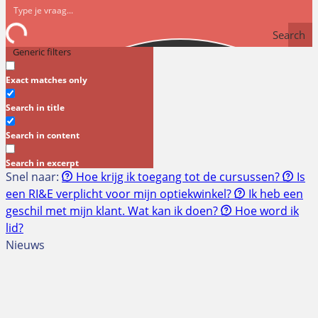
Search
Generic filters
Exact matches only
Search in title
Search in content
Search in excerpt
Snel naar:
Hoe krijg ik toegang tot de cursussen?
Is
een RI&E verplicht voor mijn optiekwinkel?
Ik heb een
geschil met mijn klant. Wat kan ik doen?
Hoe word ik
lid?
Nieuws