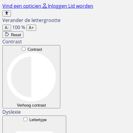
Ga
Vind een opticien
Inloggen
Lid worden
naar
de
Verander de lettergrootte
inhoud
100
%
A-
A+
Reset
Contrast
Contrast
Verhoog contrast
Dyslexie
Lettertype