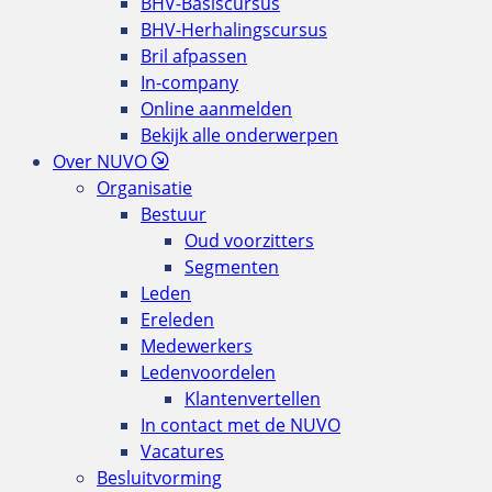
BHV-Basiscursus
BHV-Herhalingscursus
Bril afpassen
In-company
Online aanmelden
Bekijk alle onderwerpen
Over NUVO
Organisatie
Bestuur
Oud voorzitters
Segmenten
Leden
Ereleden
Medewerkers
Ledenvoordelen
Klantenvertellen
In contact met de NUVO
Vacatures
Besluitvorming