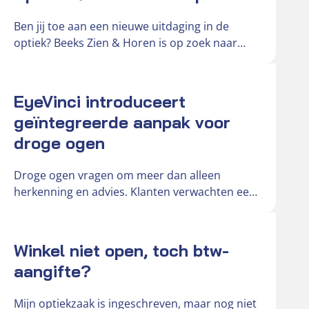
Ben jij toe aan een nieuwe uitdaging in de
optiek? Beeks Zien & Horen is op zoek naar
een…
Actueel
EyeVinci introduceert
geïntegreerde aanpak voor
droge ogen
Droge ogen vragen om meer dan alleen
herkenning en advies. Klanten verwachten een
duidelijke en onderbouwde oplossing voor
hun…
Actueel
Winkel niet open, toch btw-
aangifte?
Mijn optiekzaak is ingeschreven, maar nog niet