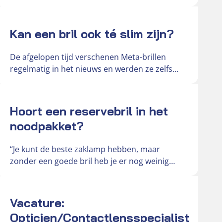
van € 181 naar € 242….
Actueel
Kan een bril ook té slim zijn?
De afgelopen tijd verschenen Meta-brillen
regelmatig in het nieuws en werden ze zelfs
omschreven als ‘gluurbrillen’. De slimme
brillen…
Actueel
Hoort een reservebril in het
noodpakket?
“Je kunt de beste zaklamp hebben, maar
zonder een goede bril heb je er nog weinig
aan,” vertelt Hendri,…
Actueel
Vacature:
Opticien/Contactlensspecialist