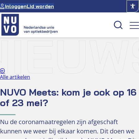
Ga
Inloggen
Lid worden
naar
de
inhoud
NIEUW
Kenniscentrum
Academie
Over NUVO
Alle artikelen
Oculus
NUVO Meets: kom je ook op 16
of 23 mei?
Optiekcentrum
Nu de coronamaatregelen zijn afgeschaft
kunnen we weer bij elkaar komen. Dit doen we