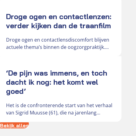
Actueel
Droge ogen en contactlenzen:
verder kijken dan de traanfilm
Droge ogen en contactlensdiscomfort blijven
actuele thema’s binnen de oogzorgpraktijk.
Door toenemend schermgebruik,
veranderende leefomstandigheden en de
Actueel
groeiende vraag…
‘De pijn was immens, en toch
dacht ik nog: het komt wel
goed’
Het is de confronterende start van het verhaal
van Sigrid Muusse (61), die na jarenlang
probleemloos contactlensgebruik werd
Bekijk alles
getroffen…