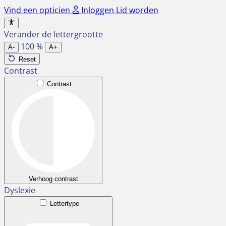
Ga
Vind een opticien
Inloggen
Lid worden
naar
de
Verander de lettergrootte
inhoud
100
%
A-
A+
Reset
Contrast
Contrast
Verhoog contrast
Dyslexie
Lettertype