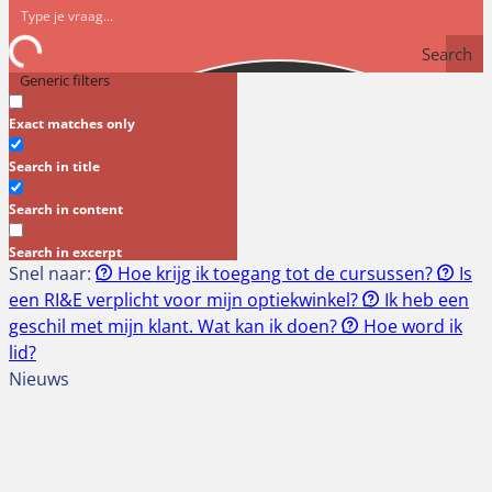
Search
Generic filters
Exact matches only
Search in title
Search in content
Search in excerpt
Snel naar:
Hoe krijg ik toegang tot de cursussen?
Is
een RI&E verplicht voor mijn optiekwinkel?
Ik heb een
geschil met mijn klant. Wat kan ik doen?
Hoe word ik
lid?
Nieuws