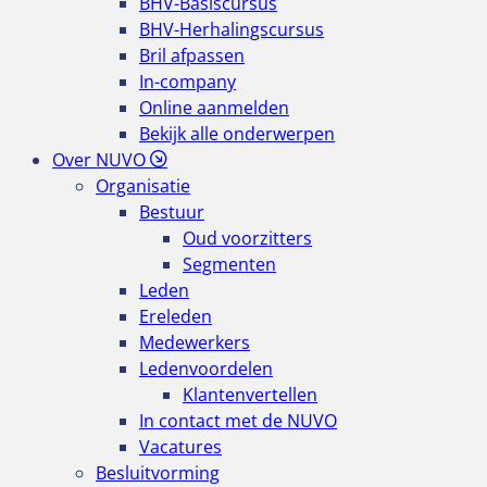
BHV-Basiscursus
BHV-Herhalingscursus
Bril afpassen
In-company
Online aanmelden
Bekijk alle onderwerpen
Over NUVO
Organisatie
Bestuur
Oud voorzitters
Segmenten
Leden
Ereleden
Medewerkers
Ledenvoordelen
Klantenvertellen
In contact met de NUVO
Vacatures
Besluitvorming